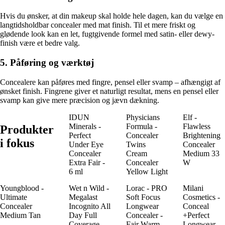
Hvis du ønsker, at din makeup skal holde hele dagen, kan du vælge en
langtidsholdbar concealer med mat finish. Til et mere friskt og
glødende look kan en let, fugtgivende formel med satin- eller dewy-
finish være et bedre valg.
5. Påføring og værktøj
Concealere kan påføres med fingre, pensel eller svamp – afhængigt af
ønsket finish. Fingrene giver et naturligt resultat, mens en pensel eller
svamp kan give mere præcision og jævn dækning.
IDUN
Physicians
Elf -
Minerals -
Formula -
Flawless
Produkter
Perfect
Concealer
Brightening
i fokus
Under Eye
Twins
Concealer
Concealer
Cream
Medium 33
Extra Fair -
Concealer
W
6 ml
Yellow Light
Youngblood -
Wet n Wild -
Lorac - PRO
Milani
Ultimate
Megalast
Soft Focus
Cosmetics -
Concealer
Incognito All
Longwear
Conceal
Medium Tan
Day Full
Concealer -
+Perfect
Coverage
Fair Warm
Longwear