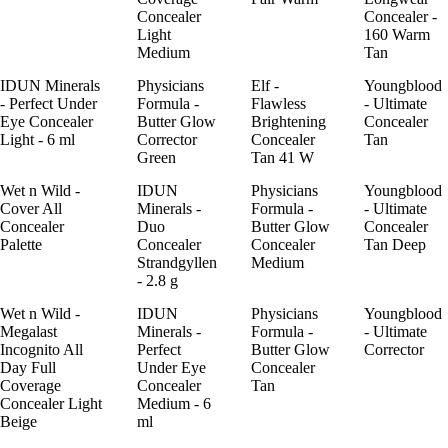
Concealer
Concealer -
Light
160 Warm
Medium
Tan
IDUN Minerals
Physicians
Elf -
Youngblood
- Perfect Under
Formula -
Flawless
- Ultimate
Eye Concealer
Butter Glow
Brightening
Concealer
Light - 6 ml
Corrector
Concealer
Tan
Green
Tan 41 W
Wet n Wild -
IDUN
Physicians
Youngblood
Cover All
Minerals -
Formula -
- Ultimate
Concealer
Duo
Butter Glow
Concealer
Palette
Concealer
Concealer
Tan Deep
Strandgyllen
Medium
- 2.8 g
Wet n Wild -
IDUN
Physicians
Youngblood
Megalast
Minerals -
Formula -
- Ultimate
Incognito All
Perfect
Butter Glow
Corrector
Day Full
Under Eye
Concealer
Coverage
Concealer
Tan
Concealer Light
Medium - 6
Beige
ml