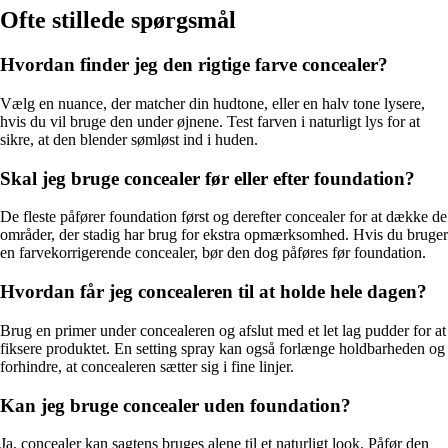
Ofte stillede spørgsmål
Hvordan finder jeg den rigtige farve concealer?
Vælg en nuance, der matcher din hudtone, eller en halv tone lysere,
hvis du vil bruge den under øjnene. Test farven i naturligt lys for at
sikre, at den blender sømløst ind i huden.
Skal jeg bruge concealer før eller efter foundation?
De fleste påfører foundation først og derefter concealer for at dække de
områder, der stadig har brug for ekstra opmærksomhed. Hvis du bruger
en farvekorrigerende concealer, bør den dog påføres før foundation.
Hvordan får jeg concealeren til at holde hele dagen?
Brug en primer under concealeren og afslut med et let lag pudder for at
fiksere produktet. En setting spray kan også forlænge holdbarheden og
forhindre, at concealeren sætter sig i fine linjer.
Kan jeg bruge concealer uden foundation?
Ja, concealer kan sagtens bruges alene til et naturligt look. Påfør den