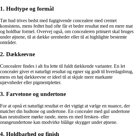
1. Hudtype og formål
Tør hud trives bedst med fugtgivende concealere med cremet
konsistens, mens fedtet hud ofte får et bedre resultat med en mere mat
og holdbar formel. Overvej også, om concealeren primært skal bruges
under øjnene, til at dække urenheder eller til at highlighte bestemte
områder.
2. Dækkeevne
Concealere findes i alt fra lette til fuldt dækkende varianter. En let
concealer giver et naturligt resultat og egner sig godt til hverdagsbrug,
mens en høj dækkeevne er ideel til at skjule mere markante
ujævnheder eller pigmentpletter.
3. Farvetone og undertone
For at opnå et naturligt resultat er det vigtigt at vælge en nuance, der
matcher din hudtone og undertone. En concealer med gul undertone
kan neutralisere mørke rande, mens en med fersken- eller
orangeundertone kan modvirke blålige skygger under øjnene.
4. Holdbarhed og finish