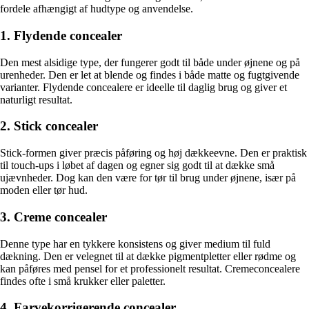
fordele afhængigt af hudtype og anvendelse.
1. Flydende concealer
Den mest alsidige type, der fungerer godt til både under øjnene og på
urenheder. Den er let at blende og findes i både matte og fugtgivende
varianter. Flydende concealere er ideelle til daglig brug og giver et
naturligt resultat.
2. Stick concealer
Stick-formen giver præcis påføring og høj dækkeevne. Den er praktisk
til touch-ups i løbet af dagen og egner sig godt til at dække små
ujævnheder. Dog kan den være for tør til brug under øjnene, især på
moden eller tør hud.
3. Creme concealer
Denne type har en tykkere konsistens og giver medium til fuld
dækning. Den er velegnet til at dække pigmentpletter eller rødme og
kan påføres med pensel for et professionelt resultat. Cremeconcealere
findes ofte i små krukker eller paletter.
4. Farvekorrigerende concealer