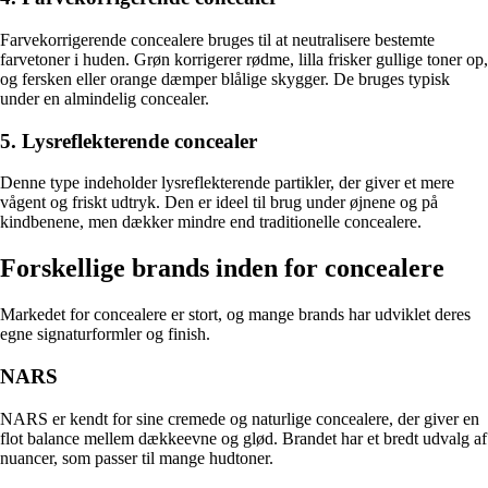
Farvekorrigerende concealere bruges til at neutralisere bestemte
farvetoner i huden. Grøn korrigerer rødme, lilla frisker gullige toner op,
og fersken eller orange dæmper blålige skygger. De bruges typisk
under en almindelig concealer.
5. Lysreflekterende concealer
Denne type indeholder lysreflekterende partikler, der giver et mere
vågent og friskt udtryk. Den er ideel til brug under øjnene og på
kindbenene, men dækker mindre end traditionelle concealere.
Forskellige brands inden for concealere
Markedet for concealere er stort, og mange brands har udviklet deres
egne signaturformler og finish.
NARS
NARS er kendt for sine cremede og naturlige concealere, der giver en
flot balance mellem dækkeevne og glød. Brandet har et bredt udvalg af
nuancer, som passer til mange hudtoner.