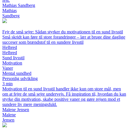
fest.
Mathias Sandberg
Mathias
Sandberg
Fejr de små sejre: Sådan styrker du motivationen til en sund livsstil
Små skridt kan føre til store forandringer – lær at bruge dine daglige
succeser som brændstof til en sundere livsstil
Helbred
Helbred
Sund livsstil
Motivation
Vaner
Mental sundhed
Personlig udvikling
3 min
Motivation til en sund livsstil handler ikke kun om store mål, men
om at fejre de små sejre undervejs. Få inspiration til, hvordan du kan
styrke din motivation, skabe positive vaner og gøre rejsen mod et
sundere liv mere meningsfuld.
Malene Jensen
Malene
Jensen