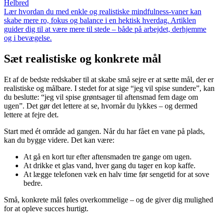
Helbred
Lær hvordan du med enkle og realistiske mindfulness-vaner kan
skabe mere ro, fokus og balance i en hektisk hverdag. Artiklen
guider dig til at være mere til stede – både på arbejdet, derhjemme
og i bevægelse.
Sæt realistiske og konkrete mål
Et af de bedste redskaber til at skabe små sejre er at sætte mål, der er
realistiske og målbare. I stedet for at sige “jeg vil spise sundere”, kan
du beslutte: “jeg vil spise grøntsager til aftensmad fem dage om
ugen”. Det gør det lettere at se, hvornår du lykkes – og dermed
lettere at fejre det.
Start med ét område ad gangen. Når du har fået en vane på plads,
kan du bygge videre. Det kan være:
At gå en kort tur efter aftensmaden tre gange om ugen.
At drikke et glas vand, hver gang du tager en kop kaffe.
At lægge telefonen væk en halv time før sengetid for at sove
bedre.
Små, konkrete mål føles overkommelige – og de giver dig mulighed
for at opleve succes hurtigt.