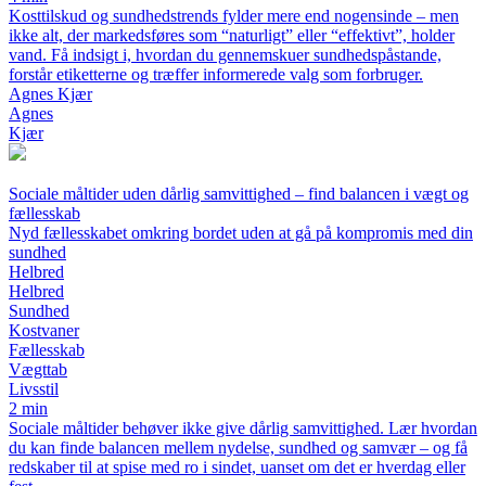
Kosttilskud og sundhedstrends fylder mere end nogensinde – men
ikke alt, der markedsføres som “naturligt” eller “effektivt”, holder
vand. Få indsigt i, hvordan du gennemskuer sundhedspåstande,
forstår etiketterne og træffer informerede valg som forbruger.
Agnes Kjær
Agnes
Kjær
Sociale måltider uden dårlig samvittighed – find balancen i vægt og
fællesskab
Nyd fællesskabet omkring bordet uden at gå på kompromis med din
sundhed
Helbred
Helbred
Sundhed
Kostvaner
Fællesskab
Vægttab
Livsstil
2 min
Sociale måltider behøver ikke give dårlig samvittighed. Lær hvordan
du kan finde balancen mellem nydelse, sundhed og samvær – og få
redskaber til at spise med ro i sindet, uanset om det er hverdag eller