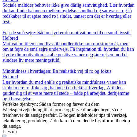
Sociale måltider behøver ikke give dårlig samvittighed. Lær hvordan
du kan finde balancen mellem nydelse, sundhed og samvær – og få
redskaber til at spise med ro i sindet, uanset om det er hverdag eller
fest.
Fejr de små sejre: Sådan styrker du motivationen til en sund livsstil
Helbred
Motivation til en sund livsstil handler ikke kun om store mål, men
om at fejre de små sejre undervejs. Få inspiration til, hvordan du kan
styrke din motivation, skabe positive vaner og gøre rejsen mod et
sundere liv mere meningsfuld.
Mindfulness i hverdagen: En realistisk vej til ro og fokus
Helbred
Lær hvordan du med enkle og realistiske mindfulness-vaner kan
skabe mere ro, fokus og balance i en hektisk hverdag. Artiklen
guider dig til at være mere til stede – både på arbejdet, derhjemme
og i bevægelse.
Perfekte øjenbryn: Sådan former og farver du dem
Få ekspertvejledning til at forme og farve dine øjenbryn, så de
fremhæver dit ansigt perfekt. E-bogen indeholder tips til værktøj,
teknikker og produkter, så du kan få den ideelle brynform til netop
dit ansigt.
Læs nu