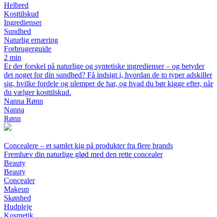
Helbred
Kosttilskud
Ingredienser
Sundhed
Naturlig ernæring
Forbrugerguide
2 min
Er der forskel på naturlige og syntetiske ingredienser – og betyder
det noget for din sundhed? Få indsigt i, hvordan de to typer adskiller
sig, hvilke fordele og ulemper de har, og hvad du bør kigge efter, når
du vælger kosttilskud.
Nanna Rønn
Nanna
Rønn
Concealere – et samlet kig på produkter fra flere brands
Fremhæv din naturlige glød med den rette concealer
Beauty
Beauty
Concealer
Makeup
Skønhed
Hudpleje
Kosmetik