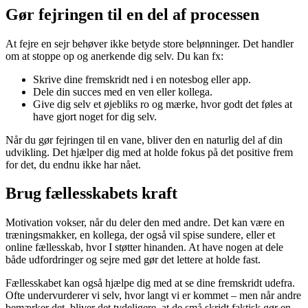
Gør fejringen til en del af processen
At fejre en sejr behøver ikke betyde store belønninger. Det handler
om at stoppe op og anerkende dig selv. Du kan fx:
Skrive dine fremskridt ned i en notesbog eller app.
Dele din succes med en ven eller kollega.
Give dig selv et øjebliks ro og mærke, hvor godt det føles at
have gjort noget for dig selv.
Når du gør fejringen til en vane, bliver den en naturlig del af din
udvikling. Det hjælper dig med at holde fokus på det positive frem
for det, du endnu ikke har nået.
Brug fællesskabets kraft
Motivation vokser, når du deler den med andre. Det kan være en
træningsmakker, en kollega, der også vil spise sundere, eller et
online fællesskab, hvor I støtter hinanden. At have nogen at dele
både udfordringer og sejre med gør det lettere at holde fast.
Fællesskabet kan også hjælpe dig med at se dine fremskridt udefra.
Ofte undervurderer vi selv, hvor langt vi er kommet – men når andre
bemærker det, bliver det tydeligere, at de små skridt faktisk gør en