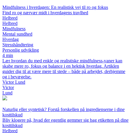
Mindfulness i hverdagen: En realistisk vej til ro og fokus
Find ro og nærvær midt i hverdagens travlhed
Helbred
Helbred
Mindfulness
Mental sundhed
Hverdag
Stresshåndtering
Personlig udvikling
4 min
Lær hvordan du med enkle og realistiske mindfulness-vaner kan
skabe mere ro, fokus og balance i en hektisk hverdag. Artiklen
guider dig til at være mere til stede – både på arbejdet, derhjemme
og i bevægelse.
Victor Lund
Victor
Lund
Naturlig eller syntetisk? Forstå forskellen på ingredienserne i dine
kosttilskud
Bliv klogere på, hvad der egentlig gemmer sig bag etiketten på dine
kosttilskud
Helbred