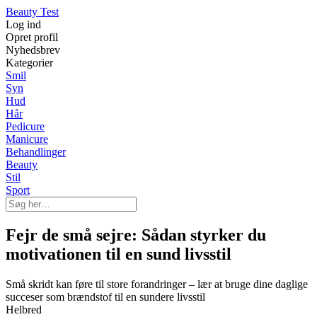
Beauty Test
Log ind
Opret profil
Nyhedsbrev
Kategorier
Smil
Syn
Hud
Hår
Pedicure
Manicure
Behandlinger
Beauty
Stil
Sport
Fejr de små sejre: Sådan styrker du
motivationen til en sund livsstil
Små skridt kan føre til store forandringer – lær at bruge dine daglige
succeser som brændstof til en sundere livsstil
Helbred