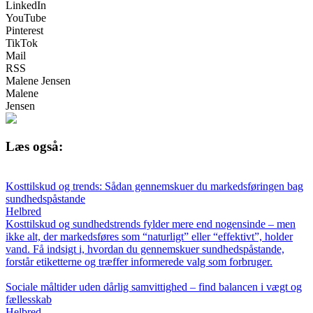
LinkedIn
YouTube
Pinterest
TikTok
Mail
RSS
Malene Jensen
Malene
Jensen
Læs også:
Kosttilskud og trends: Sådan gennemskuer du markedsføringen bag
sundhedspåstande
Helbred
Kosttilskud og sundhedstrends fylder mere end nogensinde – men
ikke alt, der markedsføres som “naturligt” eller “effektivt”, holder
vand. Få indsigt i, hvordan du gennemskuer sundhedspåstande,
forstår etiketterne og træffer informerede valg som forbruger.
Sociale måltider uden dårlig samvittighed – find balancen i vægt og
fællesskab
Helbred