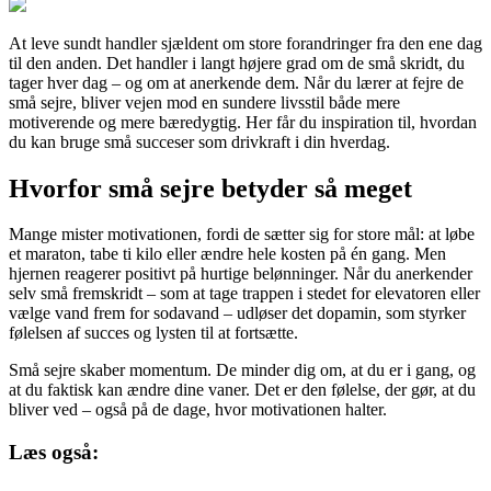
At leve sundt handler sjældent om store forandringer fra den ene dag
til den anden. Det handler i langt højere grad om de små skridt, du
tager hver dag – og om at anerkende dem. Når du lærer at fejre de
små sejre, bliver vejen mod en sundere livsstil både mere
motiverende og mere bæredygtig. Her får du inspiration til, hvordan
du kan bruge små succeser som drivkraft i din hverdag.
Hvorfor små sejre betyder så meget
Mange mister motivationen, fordi de sætter sig for store mål: at løbe
et maraton, tabe ti kilo eller ændre hele kosten på én gang. Men
hjernen reagerer positivt på hurtige belønninger. Når du anerkender
selv små fremskridt – som at tage trappen i stedet for elevatoren eller
vælge vand frem for sodavand – udløser det dopamin, som styrker
følelsen af succes og lysten til at fortsætte.
Små sejre skaber momentum. De minder dig om, at du er i gang, og
at du faktisk kan ændre dine vaner. Det er den følelse, der gør, at du
bliver ved – også på de dage, hvor motivationen halter.
Læs også: