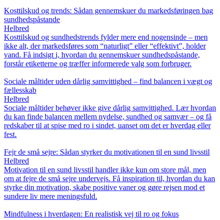
Kosttilskud og trends: Sådan gennemskuer du markedsføringen bag
sundhedspåstande
Helbred
Kosttilskud og sundhedstrends fylder mere end nogensinde – men
ikke alt, der markedsføres som “naturligt” eller “effektivt”, holder
vand. Få indsigt i, hvordan du gennemskuer sundhedspåstande,
forstår etiketterne og træffer informerede valg som forbruger.
Sociale måltider uden dårlig samvittighed – find balancen i vægt og
fællesskab
Helbred
Sociale måltider behøver ikke give dårlig samvittighed. Lær hvordan
du kan finde balancen mellem nydelse, sundhed og samvær – og få
redskaber til at spise med ro i sindet, uanset om det er hverdag eller
fest.
Fejr de små sejre: Sådan styrker du motivationen til en sund livsstil
Helbred
Motivation til en sund livsstil handler ikke kun om store mål, men
om at fejre de små sejre undervejs. Få inspiration til, hvordan du kan
styrke din motivation, skabe positive vaner og gøre rejsen mod et
sundere liv mere meningsfuld.
Mindfulness i hverdagen: En realistisk vej til ro og fokus