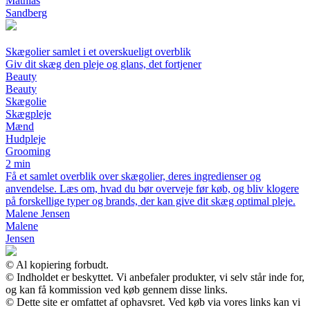
Mathias
Sandberg
Skægolier samlet i et overskueligt overblik
Giv dit skæg den pleje og glans, det fortjener
Beauty
Beauty
Skægolie
Skægpleje
Mænd
Hudpleje
Grooming
2 min
Få et samlet overblik over skægolier, deres ingredienser og
anvendelse. Læs om, hvad du bør overveje før køb, og bliv klogere
på forskellige typer og brands, der kan give dit skæg optimal pleje.
Malene Jensen
Malene
Jensen
© Al kopiering forbudt.
© Indholdet er beskyttet. Vi anbefaler produkter, vi selv står inde for,
og kan få kommission ved køb gennem disse links.
© Dette site er omfattet af ophavsret. Ved køb via vores links kan vi