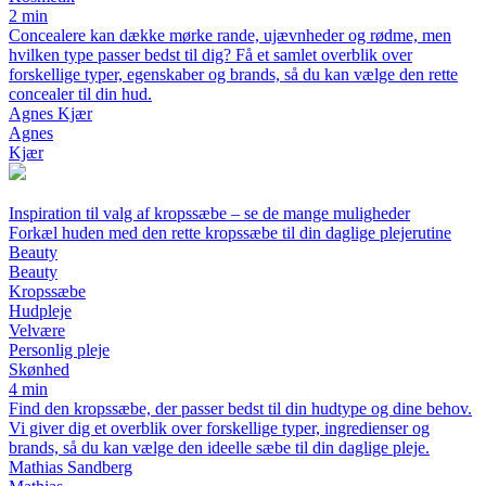
2 min
Concealere kan dække mørke rande, ujævnheder og rødme, men
hvilken type passer bedst til dig? Få et samlet overblik over
forskellige typer, egenskaber og brands, så du kan vælge den rette
concealer til din hud.
Agnes Kjær
Agnes
Kjær
Inspiration til valg af kropssæbe – se de mange muligheder
Forkæl huden med den rette kropssæbe til din daglige plejerutine
Beauty
Beauty
Kropssæbe
Hudpleje
Velvære
Personlig pleje
Skønhed
4 min
Find den kropssæbe, der passer bedst til din hudtype og dine behov.
Vi giver dig et overblik over forskellige typer, ingredienser og
brands, så du kan vælge den ideelle sæbe til din daglige pleje.
Mathias Sandberg