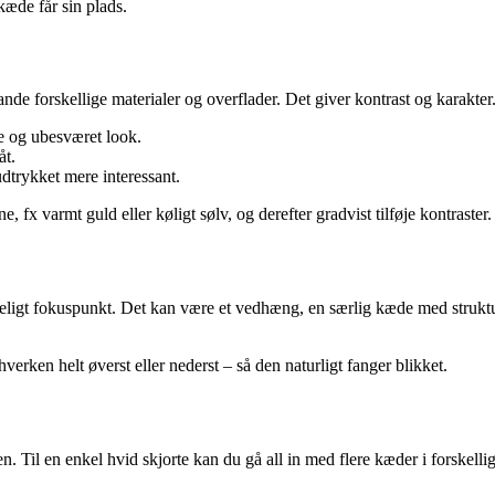
æde får sin plads.
de forskellige materialer og overflader. Det giver kontrast og karakter
 og ubesværet look.
åt.
trykket mere interessant.
e, fx varmt guld eller køligt sølv, og derefter gradvist tilføje kontraster.
eligt fokuspunkt. Det kan være et vedhæng, en særlig kæde med struktur 
verken helt øverst eller nederst – så den naturligt fanger blikket.
en. Til en enkel hvid skjorte kan du gå all in med flere kæder i forskel