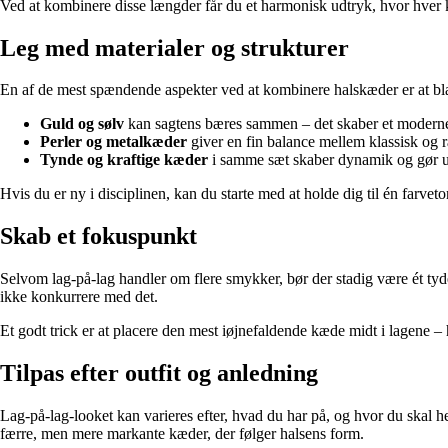
Ved at kombinere disse længder får du et harmonisk udtryk, hvor hver k
Leg med materialer og strukturer
En af de mest spændende aspekter ved at kombinere halskæder er at blan
Guld og sølv
kan sagtens bæres sammen – det skaber et moderne
Perler og metalkæder
giver en fin balance mellem klassisk og r
Tynde og kraftige kæder
i samme sæt skaber dynamik og gør ud
Hvis du er ny i disciplinen, kan du starte med at holde dig til én farveton
Skab et fokuspunkt
Selvom lag-på-lag handler om flere smykker, bør der stadig være ét tyd
ikke konkurrere med det.
Et godt trick er at placere den mest iøjnefaldende kæde midt i lagene – h
Tilpas efter outfit og anledning
Lag-på-lag-looket kan varieres efter, hvad du har på, og hvor du skal h
færre, men mere markante kæder, der følger halsens form.