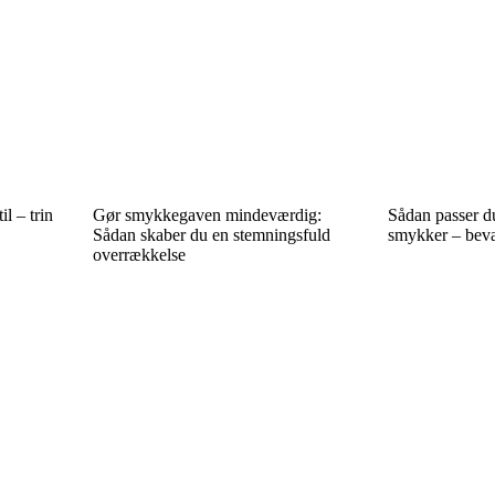
l – trin
Gør smykkegaven mindeværdig:
Sådan passer d
Sådan skaber du en stemningsfuld
smykker – beva
overrækkelse