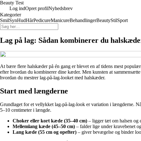
Beauty Test
Log ind
Opret profil
Nyhedsbrev
Kategorier
Smil
Syn
Hud
Hår
Pedicure
Manicure
Behandlinger
Beauty
Stil
Sport
Lag på lag: Sådan kombinerer du halskæder 
At bære flere halskæder på én gang er blevet en af tidens mest populær
efter hvordan du kombinerer dine kæder. Men kunsten at sammensætte fle
hvordan du mestrer lag-på-lag-looket med halskæder.
Start med længderne
Grundlaget for et vellykket lag-på-lag-look er variation i længderne. Nå
5–10 centimeter i længde.
Choker eller kort kæde (35–40 cm)
– ligger tæt om halsen og 
Mellemlang kæde (45–50 cm)
– falder lige under kravebenet o
Lang kæde (55 cm og opefter)
– giver bevægelse og binder lo