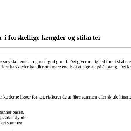
i forskellige længder og stilarter
e smykketrends – og med god grund. Det giver mulighed for at skabe et p
re halskæder handler om mere end blot at tage alt på én gang. Det kræve
r kæderne ligger for tæt, risikerer de at filtre sammen eller skjule hin
danner basen.
g skaber dybde.
oket sammen.