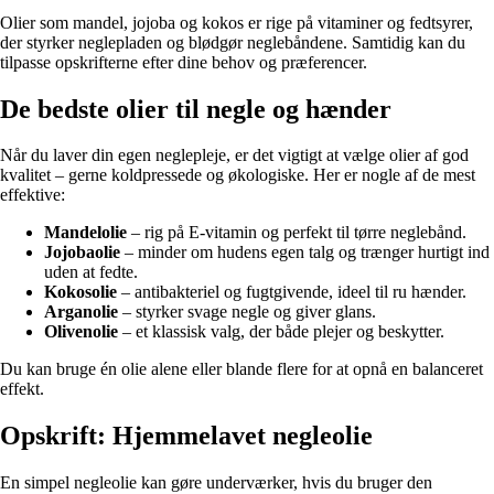
Olier som mandel, jojoba og kokos er rige på vitaminer og fedtsyrer,
der styrker neglepladen og blødgør neglebåndene. Samtidig kan du
tilpasse opskrifterne efter dine behov og præferencer.
De bedste olier til negle og hænder
Når du laver din egen neglepleje, er det vigtigt at vælge olier af god
kvalitet – gerne koldpressede og økologiske. Her er nogle af de mest
effektive:
Mandelolie
– rig på E-vitamin og perfekt til tørre neglebånd.
Jojobaolie
– minder om hudens egen talg og trænger hurtigt ind
uden at fedte.
Kokosolie
– antibakteriel og fugtgivende, ideel til ru hænder.
Arganolie
– styrker svage negle og giver glans.
Olivenolie
– et klassisk valg, der både plejer og beskytter.
Du kan bruge én olie alene eller blande flere for at opnå en balanceret
effekt.
Opskrift: Hjemmelavet negleolie
En simpel negleolie kan gøre underværker, hvis du bruger den