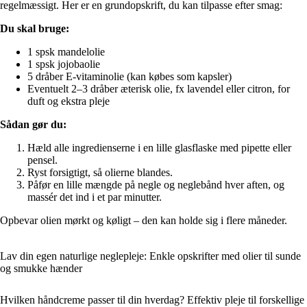
regelmæssigt. Her er en grundopskrift, du kan tilpasse efter smag:
Du skal bruge:
1 spsk mandelolie
1 spsk jojobaolie
5 dråber E-vitaminolie (kan købes som kapsler)
Eventuelt 2–3 dråber æterisk olie, fx lavendel eller citron, for
duft og ekstra pleje
Sådan gør du:
Hæld alle ingredienserne i en lille glasflaske med pipette eller
pensel.
Ryst forsigtigt, så olierne blandes.
Påfør en lille mængde på negle og neglebånd hver aften, og
massér det ind i et par minutter.
Opbevar olien mørkt og køligt – den kan holde sig i flere måneder.
Lav din egen naturlige neglepleje: Enkle opskrifter med olier til sunde
og smukke hænder
Hvilken håndcreme passer til din hverdag? Effektiv pleje til forskellige