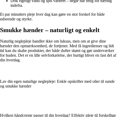
Drik rigeligt vand og spis varieret – negle har brug for næring
indefra.
Et par minutters pleje hver dag kan gøre en stor forskel for både
udseende og styrke.
Smukke hænder – naturligt og enkelt
Naturlig neglepleje handler ikke om luksus, men om at give dine
hænder den opmærksomhed, de fortjener. Med få ingredienser og lidt
tid kan du skabe produkter, der både dufter skønt og gør underværker
for huden. Det er en lille selvforkælelse, der hurtigt bliver en fast del af
din hverdag.
Lav din egen naturlige neglepleje: Enkle opskrifter med olier til sunde
og smukke hænder
Hvilken håndcreme passer til din hverdag? Effektiv pleje til forskellige