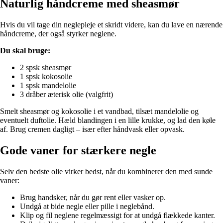
Naturlig håndcreme med sheasmør
Hvis du vil tage din neglepleje et skridt videre, kan du lave en nærende
håndcreme, der også styrker neglene.
Du skal bruge:
2 spsk sheasmør
1 spsk kokosolie
1 spsk mandelolie
3 dråber æterisk olie (valgfrit)
Smelt sheasmør og kokosolie i et vandbad, tilsæt mandelolie og
eventuelt duftolie. Hæld blandingen i en lille krukke, og lad den køle
af. Brug cremen dagligt – især efter håndvask eller opvask.
Gode vaner for stærkere negle
Selv den bedste olie virker bedst, når du kombinerer den med sunde
vaner:
Brug handsker, når du gør rent eller vasker op.
Undgå at bide negle eller pille i neglebånd.
Klip og fil neglene regelmæssigt for at undgå flækkede kanter.