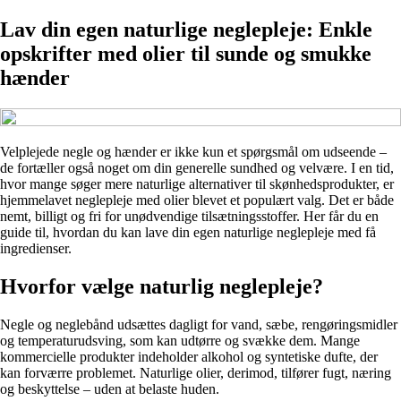
Lav din egen naturlige neglepleje: Enkle
opskrifter med olier til sunde og smukke
hænder
Velplejede negle og hænder er ikke kun et spørgsmål om udseende –
de fortæller også noget om din generelle sundhed og velvære. I en tid,
hvor mange søger mere naturlige alternativer til skønhedsprodukter, er
hjemmelavet neglepleje med olier blevet et populært valg. Det er både
nemt, billigt og fri for unødvendige tilsætningsstoffer. Her får du en
guide til, hvordan du kan lave din egen naturlige neglepleje med få
ingredienser.
Hvorfor vælge naturlig neglepleje?
Negle og neglebånd udsættes dagligt for vand, sæbe, rengøringsmidler
og temperaturudsving, som kan udtørre og svække dem. Mange
kommercielle produkter indeholder alkohol og syntetiske dufte, der
kan forværre problemet. Naturlige olier, derimod, tilfører fugt, næring
og beskyttelse – uden at belaste huden.