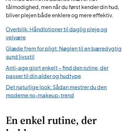
tålmodighed, men når du først kender din hud,
bliver plejen både enklere og mere effektiv.
Overblik: Håndlotioner til daglig pleje og
velvære
Glæde frem for pligt: Nøglen til en bæredygtig
sund livsstil
Anti-age gjort enkelt – find den rutine, der
passer til din alder og hudtype
Det naturlige look: Sådan mestrer du den
moderne no-makeup-trend
En enkel rutine, der