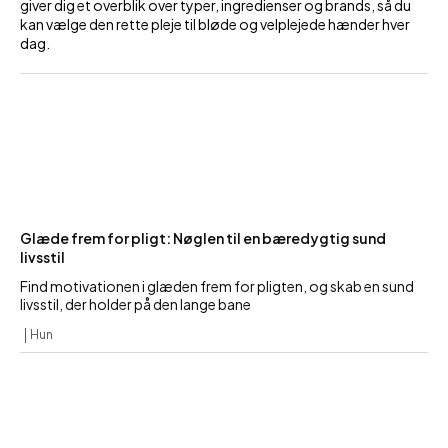
giver dig et overblik over typer, ingredienser og brands, så du
kan vælge den rette pleje til bløde og velplejede hænder hver
dag.
Glæde frem for pligt: Nøglen til en bæredygtig sund
livsstil
Find motivationen i glæden frem for pligten, og skab en sund
livsstil, der holder på den lange bane
Hun