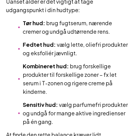
Uanset alder er det vigtigt at tage
udgangspunkt i din hudtype:
Tør hud:
brug fugtserum, nærende
cremer og undgå udtørrende rens.
Fedtet hud:
vælg lette, oliefri produkter
og eksfoliér jævnligt.
Kombineret hud:
brug forskellige
produkter til forskellige zoner – fx let
serum i T-zonen og rigere creme på
kinderne.
Sensitiv hud:
vælg parfumefri produkter
og undgå for mange aktive ingredienser
på én gang.
At finde den rette balance kræver lidt