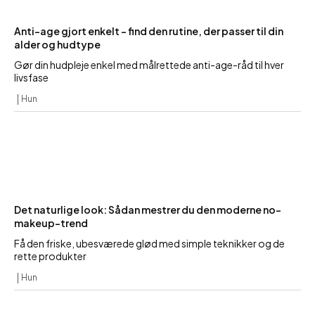
Anti-age gjort enkelt – find den rutine, der passer til din
alder og hudtype
Gør din hudpleje enkel med målrettede anti-age-råd til hver
livsfase
Hun
Det naturlige look: Sådan mestrer du den moderne no-
makeup-trend
Få den friske, ubesværede glød med simple teknikker og de
rette produkter
Hun