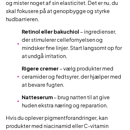
og mister noget af sin elasticitet. Det er nu, du
skal fokusere på at genopbygge og styrke
hudbarrieren.
Retinol eller bakuchiol
– ingredienser,
der stimulerer cellefornyelsen og
mindsker fine linjer. Start langsomt op for
at undgå irritation.
Rigere cremer
– vælg produkter med
ceramider og fedtsyrer, der hjælper med
at bevare fugten.
Natteserum
– brug natten til at give
huden ekstra næring og reparation.
Hvis du oplever pigmentforandringer, kan
produkter med niacinamid eller C-vitamin