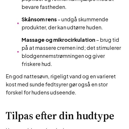
bevare fastheden.
Skånsom rens
– undgå skummende
produkter, der kan udtørre huden.
Massage og mikrocirkulation
– brug tid
på at massere cremen ind; det stimulerer
blodgennemstrømningen og giver
friskere hud.
En god nattesøvn, rigeligt vand og en varieret
kost med sunde fedtsyrer gør også en stor
forskel for hudens udseende.
Tilpas efter din hudtype