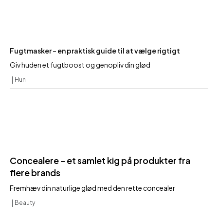
Fugtmasker – en praktisk guide til at vælge rigtigt
Giv huden et fugtboost og genopliv din glød
Hun
Concealere – et samlet kig på produkter fra
flere brands
Fremhæv din naturlige glød med den rette concealer
Beauty