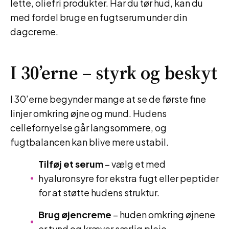
lette, oliefri produkter. Har du tør hud, kan du
med fordel bruge en fugtserum under din
dagcreme.
I 30’erne – styrk og beskyt
I 30’erne begynder mange at se de første fine
linjer omkring øjne og mund. Hudens
cellefornyelse går langsommere, og
fugtbalancen kan blive mere ustabil.
Tilføj et serum
– vælg et med
hyaluronsyre for ekstra fugt eller peptider
for at støtte hudens struktur.
Brug øjencreme
– huden omkring øjnene
er tynd og kræver særlig pleje.