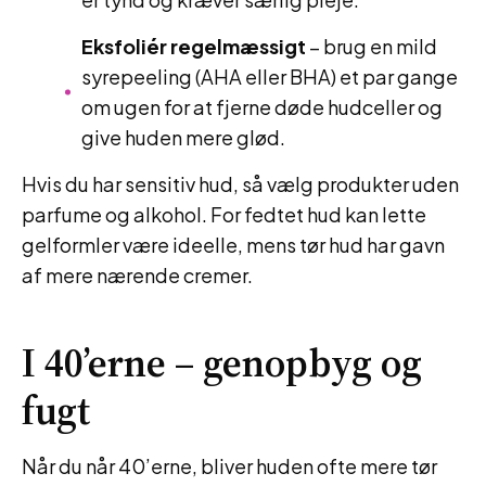
Eksfoliér regelmæssigt
– brug en mild
syrepeeling (AHA eller BHA) et par gange
om ugen for at fjerne døde hudceller og
give huden mere glød.
Hvis du har sensitiv hud, så vælg produkter uden
parfume og alkohol. For fedtet hud kan lette
gelformler være ideelle, mens tør hud har gavn
af mere nærende cremer.
I 40’erne – genopbyg og
fugt
Når du når 40’erne, bliver huden ofte mere tør