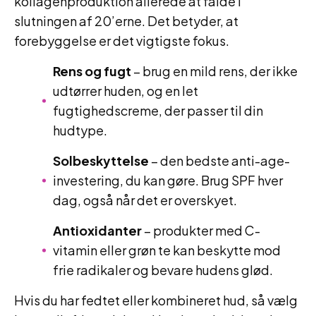
kollagenproduktion allerede at falde i
slutningen af 20’erne. Det betyder, at
forebyggelse er det vigtigste fokus.
Rens og fugt
– brug en mild rens, der ikke
udtørrer huden, og en let
fugtighedscreme, der passer til din
hudtype.
Solbeskyttelse
– den bedste anti-age-
investering, du kan gøre. Brug SPF hver
dag, også når det er overskyet.
Antioxidanter
– produkter med C-
vitamin eller grøn te kan beskytte mod
frie radikaler og bevare hudens glød.
Hvis du har fedtet eller kombineret hud, så vælg