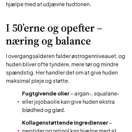
hjælpe med at udjævne hudtonen.
I 50’erne og opefter –
næring og balance
I overgangsalderen falder østrogenniveauet, og
huden bliver ofte tyndere, mere tør og mindre
spændstig. Her handler det om at give huden
maksimal pleje og støtte.
Fugtgivende olier
– argan-, squalane-
eller jojobaolie kan give huden ekstra
blødhed og glød.
Kollagenstøttende ingredienser
–
peptider og retinol kan hjælpe med at