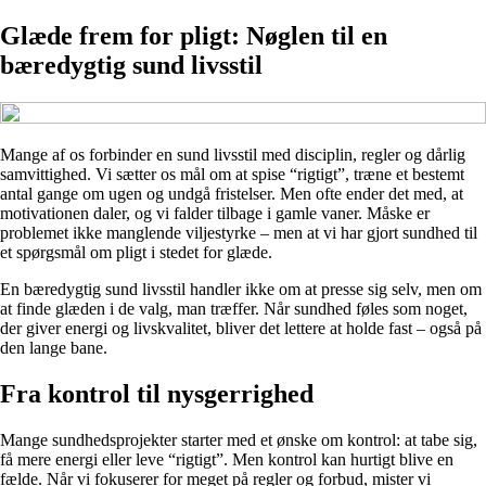
Glæde frem for pligt: Nøglen til en
bæredygtig sund livsstil
Mange af os forbinder en sund livsstil med disciplin, regler og dårlig
samvittighed. Vi sætter os mål om at spise “rigtigt”, træne et bestemt
antal gange om ugen og undgå fristelser. Men ofte ender det med, at
motivationen daler, og vi falder tilbage i gamle vaner. Måske er
problemet ikke manglende viljestyrke – men at vi har gjort sundhed til
et spørgsmål om pligt i stedet for glæde.
En bæredygtig sund livsstil handler ikke om at presse sig selv, men om
at finde glæden i de valg, man træffer. Når sundhed føles som noget,
der giver energi og livskvalitet, bliver det lettere at holde fast – også på
den lange bane.
Fra kontrol til nysgerrighed
Mange sundhedsprojekter starter med et ønske om kontrol: at tabe sig,
få mere energi eller leve “rigtigt”. Men kontrol kan hurtigt blive en
fælde. Når vi fokuserer for meget på regler og forbud, mister vi