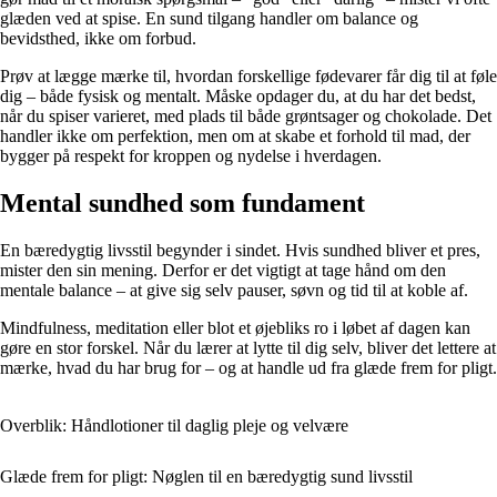
glæden ved at spise. En sund tilgang handler om balance og
bevidsthed, ikke om forbud.
Prøv at lægge mærke til, hvordan forskellige fødevarer får dig til at føle
dig – både fysisk og mentalt. Måske opdager du, at du har det bedst,
når du spiser varieret, med plads til både grøntsager og chokolade. Det
handler ikke om perfektion, men om at skabe et forhold til mad, der
bygger på respekt for kroppen og nydelse i hverdagen.
Mental sundhed som fundament
En bæredygtig livsstil begynder i sindet. Hvis sundhed bliver et pres,
mister den sin mening. Derfor er det vigtigt at tage hånd om den
mentale balance – at give sig selv pauser, søvn og tid til at koble af.
Mindfulness, meditation eller blot et øjebliks ro i løbet af dagen kan
gøre en stor forskel. Når du lærer at lytte til dig selv, bliver det lettere at
mærke, hvad du har brug for – og at handle ud fra glæde frem for pligt.
Overblik: Håndlotioner til daglig pleje og velvære
Glæde frem for pligt: Nøglen til en bæredygtig sund livsstil