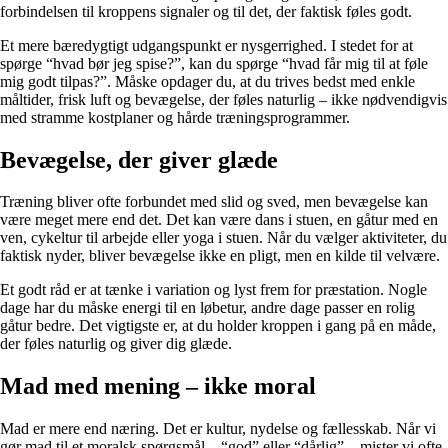
forbindelsen til kroppens signaler og til det, der faktisk føles godt.
Et mere bæredygtigt udgangspunkt er nysgerrighed. I stedet for at
spørge “hvad bør jeg spise?”, kan du spørge “hvad får mig til at føle
mig godt tilpas?”. Måske opdager du, at du trives bedst med enkle
måltider, frisk luft og bevægelse, der føles naturlig – ikke nødvendigvis
med stramme kostplaner og hårde træningsprogrammer.
Bevægelse, der giver glæde
Træning bliver ofte forbundet med slid og sved, men bevægelse kan
være meget mere end det. Det kan være dans i stuen, en gåtur med en
ven, cykeltur til arbejde eller yoga i stuen. Når du vælger aktiviteter, du
faktisk nyder, bliver bevægelse ikke en pligt, men en kilde til velvære.
Et godt råd er at tænke i variation og lyst frem for præstation. Nogle
dage har du måske energi til en løbetur, andre dage passer en rolig
gåtur bedre. Det vigtigste er, at du holder kroppen i gang på en måde,
der føles naturlig og giver dig glæde.
Mad med mening – ikke moral
Mad er mere end næring. Det er kultur, nydelse og fællesskab. Når vi
gør mad til et moralsk spørgsmål – “god” eller “dårlig” – mister vi ofte