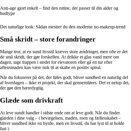
Anti-age gjort enkelt – find den rutine, der passer til din alder og
hudtype
Det naturlige look: Sådan mestrer du den moderne no-makeup-trend
Små skridt – store forandringer
Mange tror, at en sund livsstil kræver store ændringer, men ofte er det
de små skridt, der gør forskellen. At drikke et glas vand mere om
dagen, tage trappen i stedet for elevatoren eller gå en tur efter
aftensmaden kan være nok til at skabe en positiv spiral.
Når du fokuserer på det, der føles godt, bliver sundhed en naturlig del
af hverdagen – ikke et projekt, der skal gennemføres. Det er netop det,
der gør den bæredygtig.
Glæde som drivkraft
At leve sundt handler i sidste ende om at leve godt. Når du finder
glæden i dine valg – i bevægelsen, maden, roen og fællesskabet –
bliver sundhed ikke en byrde, men en livsstil, du har lyst til at holde
fast i.