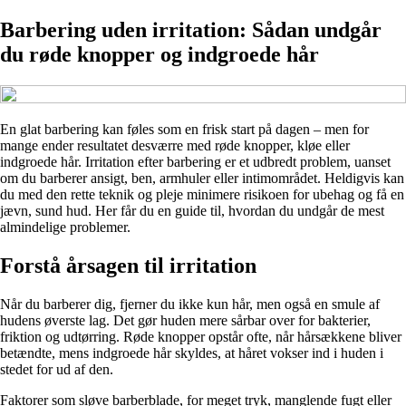
Barbering uden irritation: Sådan undgår
du røde knopper og indgroede hår
En glat barbering kan føles som en frisk start på dagen – men for
mange ender resultatet desværre med røde knopper, kløe eller
indgroede hår. Irritation efter barbering er et udbredt problem, uanset
om du barberer ansigt, ben, armhuler eller intimområdet. Heldigvis kan
du med den rette teknik og pleje minimere risikoen for ubehag og få en
jævn, sund hud. Her får du en guide til, hvordan du undgår de mest
almindelige problemer.
Forstå årsagen til irritation
Når du barberer dig, fjerner du ikke kun hår, men også en smule af
hudens øverste lag. Det gør huden mere sårbar over for bakterier,
friktion og udtørring. Røde knopper opstår ofte, når hårsækkene bliver
betændte, mens indgroede hår skyldes, at håret vokser ind i huden i
stedet for ud af den.
Faktorer som sløve barberblade, for meget tryk, manglende fugt eller