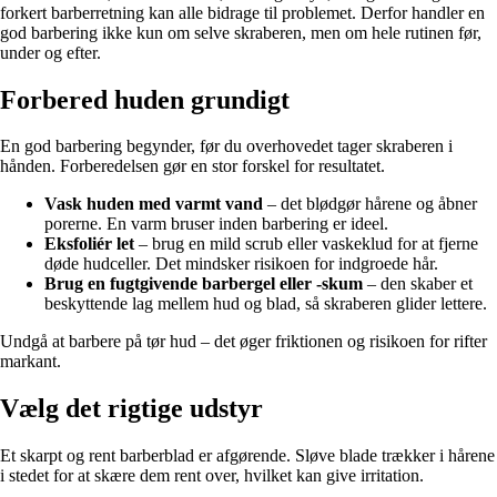
forkert barberretning kan alle bidrage til problemet. Derfor handler en
god barbering ikke kun om selve skraberen, men om hele rutinen før,
under og efter.
Forbered huden grundigt
En god barbering begynder, før du overhovedet tager skraberen i
hånden. Forberedelsen gør en stor forskel for resultatet.
Vask huden med varmt vand
– det blødgør hårene og åbner
porerne. En varm bruser inden barbering er ideel.
Eksfoliér let
– brug en mild scrub eller vaskeklud for at fjerne
døde hudceller. Det mindsker risikoen for indgroede hår.
Brug en fugtgivende barbergel eller -skum
– den skaber et
beskyttende lag mellem hud og blad, så skraberen glider lettere.
Undgå at barbere på tør hud – det øger friktionen og risikoen for rifter
markant.
Vælg det rigtige udstyr
Et skarpt og rent barberblad er afgørende. Sløve blade trækker i hårene
i stedet for at skære dem rent over, hvilket kan give irritation.