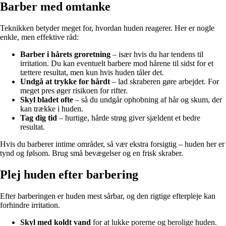
Barber med omtanke
Teknikken betyder meget for, hvordan huden reagerer. Her er nogle
enkle, men effektive råd:
Barber i hårets groretning
– især hvis du har tendens til
irritation. Du kan eventuelt barbere mod hårene til sidst for et
tættere resultat, men kun hvis huden tåler det.
Undgå at trykke for hårdt
– lad skraberen gøre arbejdet. For
meget pres øger risikoen for rifter.
Skyl bladet ofte
– så du undgår ophobning af hår og skum, der
kan trække i huden.
Tag dig tid
– hurtige, hårde strøg giver sjældent et bedre
resultat.
Hvis du barberer intime områder, så vær ekstra forsigtig – huden her er
tynd og følsom. Brug små bevægelser og en frisk skraber.
Plej huden efter barbering
Efter barberingen er huden mest sårbar, og den rigtige efterpleje kan
forhindre irritation.
Skyl med koldt vand
for at lukke porerne og berolige huden.