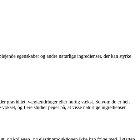
ejende egenskaber og andre naturlige ingredienser, der kan styrke
r graviditet, vægtændringer eller hurtig vækst. Selvom de er helt
vokset, og flere studier peger på, at visse naturlige ingredienser
tigt, og kollagen- og elastinproduktionen ikke kan følge med. I starten