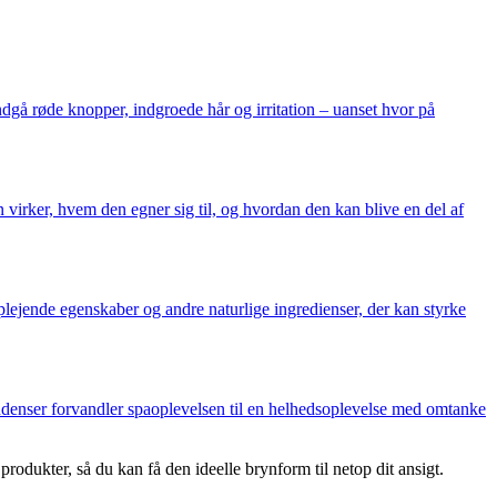
gå røde knopper, indgroede hår og irritation – uanset hvor på
virker, hvem den egner sig til, og hvordan den kan blive en del af
ejende egenskaber og andre naturlige ingredienser, der kan styrke
tendenser forvandler spaoplevelsen til en helhedsoplevelse med omtanke
produkter, så du kan få den ideelle brynform til netop dit ansigt.