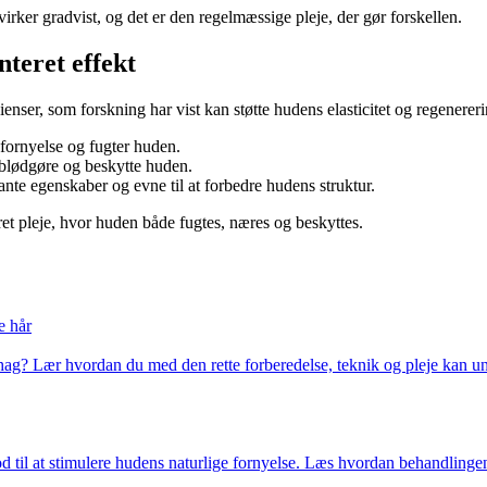
irker gradvist, og det er den regelmæssige pleje, der gør forskellen.
teret effekt
enser, som forskning har vist kan støtte hudens elasticitet og regenereri
fornyelse og fugter huden.
blødgøre og beskytte huden.
nte egenskaber og evne til at forbedre hudens struktur.
et pleje, hvor huden både fugtes, næres og beskyttes.
e hår
g? Lær hvordan du med den rette forberedelse, teknik og pleje kan und
til at stimulere hudens naturlige fornyelse. Læs hvordan behandlingen 