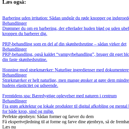
Læs også:
Barbering uden irritation: Sådan undgår du røde knopper og indgroed
Behandlinger
Drømmer du om en barbering, der efterlader huden blød og uden ubeha
kroppen du barberer dig.
PRP-behandling som en del af din skønhedsrutine – sådan virker det
Behandlinger
PRP-behandling, også kaldet “vampyrbehandling”, bruger dit eget blod 
din faste skønhedsrutine.
Honning mod strækmærker: Naturlige ingredienser med dokumenteret 
Behandlinger
Strækmærker er helt naturlige, men mange ønsker at gøre dem mindre 
hudens elasticitet og udseende.
Fremtidens spa: Bæredygtige oplevelser med naturen i centrum
Behandlinger
Fra grøn arkitektur og lokale produkter til digital afkobling og ment
for både krop, sind og miljø.
Perfekte øjenbryn: Sådan former og farver du dem
Få ekspertvejledning til at forme og farve dine øjenbryn, så de fremhæv
Læs nu