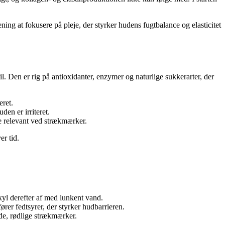
ning at fokusere på pleje, der styrker hudens fugtbalance og elasticitet
. Den er rig på antioxidanter, enzymer og naturlige sukkerarter, der
eret.
en er irriteret.
re relevant ved strækmærker.
r tid.
kyl derefter af med lunkent vand.
rer fedtsyrer, der styrker hudbarrieren.
de, rødlige strækmærker.