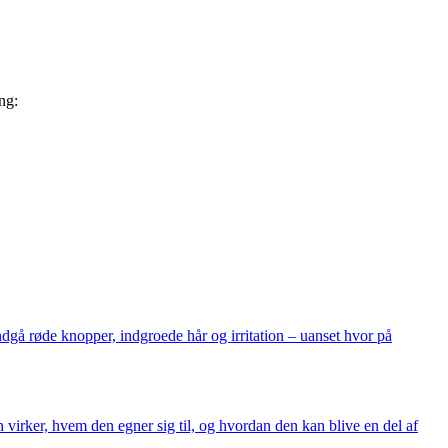
ng:
gå røde knopper, indgroede hår og irritation – uanset hvor på
virker, hvem den egner sig til, og hvordan den kan blive en del af