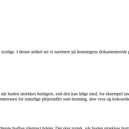
synlige. I denne artikel ser vi nærmere på honningens dokumenterede pl
når huden strækkes hurtigere, end den kan følge med, for eksempel unde
nteressen for naturlige plejemidler som honning, aloe vera og kokosolie 
idterste hudlag (dermis) brister. Det sker typisk, når huden strækkes hur