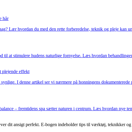
e hår
g? Lær hvordan du med den rette forberedelse, teknik og pleje kan und
til at stimulere hudens naturlige fornyelse. Læs hvordan behandlingen 
plejende effekt
synlige. I denne artikel ser vi nærmere på honningens dokumenterede pl
al balance – fremtidens spa sætter naturen i centrum. Læs hvordan nye 
er dit ansigt perfekt. E-bogen indeholder tips til værktøj, teknikker og 