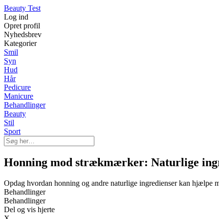
Beauty Test
Log ind
Opret profil
Nyhedsbrev
Kategorier
Smil
Syn
Hud
Hår
Pedicure
Manicure
Behandlinger
Beauty
Stil
Sport
Honning mod strækmærker: Naturlige ingr
Opdag hvordan honning og andre naturlige ingredienser kan hjælpe m
Behandlinger
Behandlinger
Del og vis hjerte
X