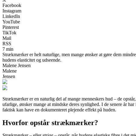
Facebook
Instagram
LinkedIn
YouTube
Pinterest
TikTok
Mail
RSS
7 min
Strækmærker er helt naturlige, men mange ønsker at gøre dem mindre 
hudens elasticitet og udseende.
Malene Jensen
Malene
Jensen
Strækmærker er en naturlig del af mange menneskers hud – de opstår, 
ufarlige, ønsker mange at mindske deres synlighed. I de senere år har i
faktisk kan have en dokumenteret plejende effekt på huden.
Hvorfor opstår strækmærker?
Strækmærker – eller
striae
– opstår, når hudens elastiske fibre i det m