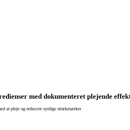
edienser med dokumenteret plejende effek
ed at pleje og reducere synlige strækmærker