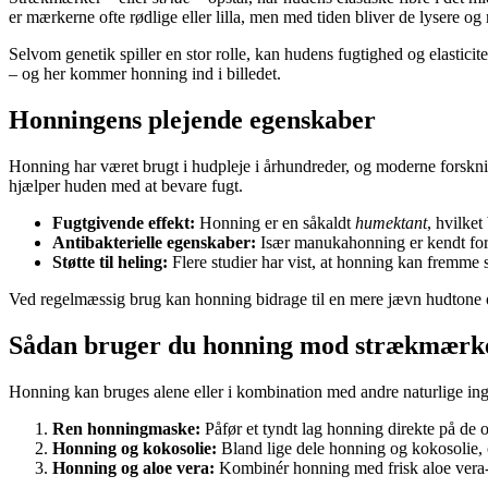
er mærkerne ofte rødlige eller lilla, men med tiden bliver de lysere og
Selvom genetik spiller en stor rolle, kan hudens fugtighed og elasticit
– og her kommer honning ind i billedet.
Honningens plejende egenskaber
Honning har været brugt i hudpleje i århundreder, og moderne forsknin
hjælper huden med at bevare fugt.
Fugtgivende effekt:
Honning er en såkaldt
humektant
, hvilket
Antibakterielle egenskaber:
Især manukahonning er kendt for s
Støtte til heling:
Flere studier har vist, at honning kan fremme
Ved regelmæssig brug kan honning bidrage til en mere jævn hudtone og
Sådan bruger du honning mod strækmærk
Honning kan bruges alene eller i kombination med andre naturlige ing
Ren honningmaske:
Påfør et tyndt lag honning direkte på de 
Honning og kokosolie:
Bland lige dele honning og kokosolie, o
Honning og aloe vera:
Kombinér honning med frisk aloe vera-ge