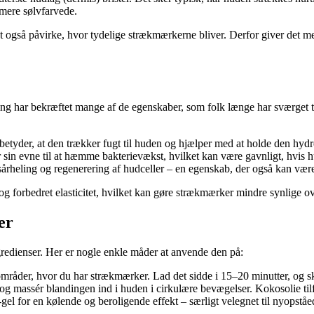
 mere sølvfarvede.
et også påvirke, hvor tydelige strækmærkerne bliver. Derfor giver det me
g har bekræftet mange af de egenskaber, som folk længe har sværget til
 betyder, at den trækker fugt til huden og hjælper med at holde den hydr
in evne til at hæmme bakterievækst, hvilket kan være gavnligt, hvis hud
 sårheling og regenerering af hudceller – en egenskab, der også kan væ
 forbedret elasticitet, hvilket kan gøre strækmærker mindre synlige ove
er
redienser. Her er nogle enkle måder at anvende den på:
områder, hvor du har strækmærker. Lad det sidde i 15–20 minutter, og s
g massér blandingen ind i huden i cirkulære bevægelser. Kokosolie tilfø
l for en kølende og beroligende effekt – særligt velegnet til nyopståe