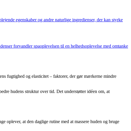
ejende egenskaber og andre naturlige ingredienser, der kan styrke
tendenser forvandler spaoplevelsen til en helhedsoplevelse med omtanke
ens fugtighed og elasticitet – faktorer, der gør mærkerne mindre
edre hudens struktur over tid. Det understøtter idéen om, at
e oplever, at den daglige rutine med at massere huden og bruge